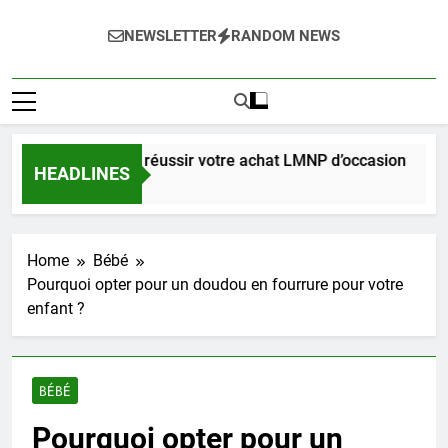
NEWSLETTER
RANDOM NEWS
complet pour réussir votre achat LMNP d’occasion
HEADLINES
nes Ago
Home
Bébé
Pourquoi opter pour un doudou en fourrure pour votre
enfant ?
BÉBÉ
Pourquoi opter pour un