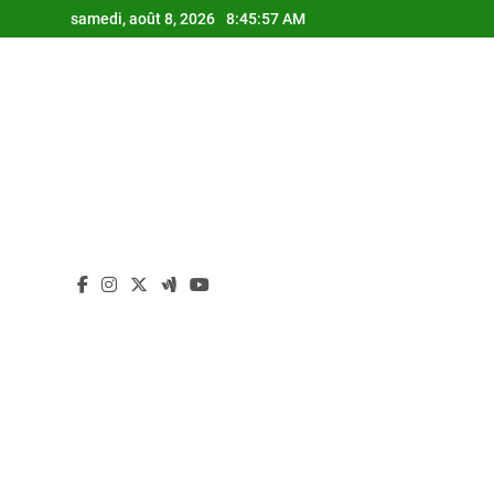
Skip
samedi, août 8, 2026
8:45:58 AM
to
content