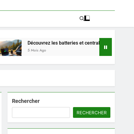
uvrez les batteries et centrales électriques portables PowBa
s Ago
Rechercher
RECHERCHER