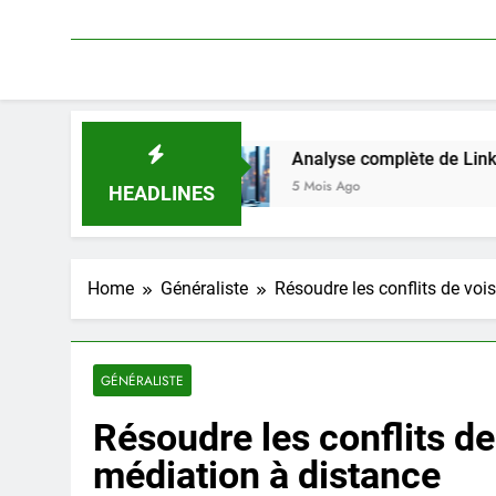
on
Analyse complète de Linkavista 2026 : tarif
5 Mois Ago
HEADLINES
Home
Généraliste
Résoudre les conflits de voi
GÉNÉRALISTE
Résoudre les conflits de
médiation à distance