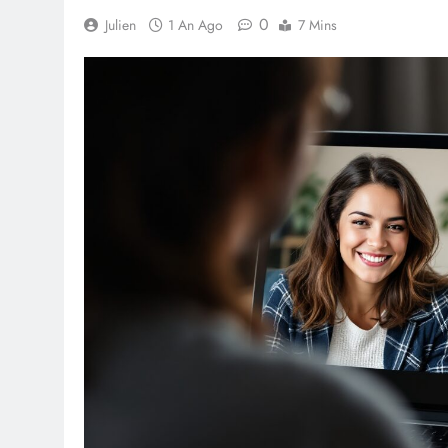
0
Julien
1 An Ago
7 Mins