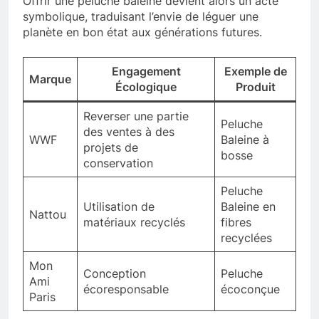
Offrir une peluche baleine devient alors un acte
symbolique, traduisant l’envie de léguer une
planète en bon état aux générations futures.
Engagement
Exemple de
Marque
Écologique
Produit
Reverser une partie
Peluche
des ventes à des
WWF
Baleine à
projets de
bosse
conservation
Peluche
Utilisation de
Baleine en
Nattou
matériaux recyclés
fibres
recyclées
Mon
Conception
Peluche
Ami
écoresponsable
écoconçue
Paris