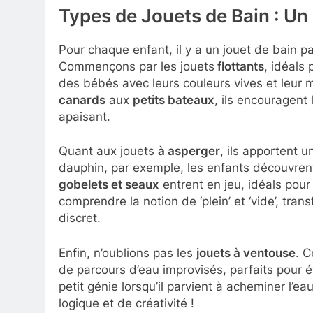
Types de Jouets de Bain : Un
Pour chaque enfant, il y a un jouet de bain pa
Commençons par les jouets
flottants
, idéals 
des bébés avec leurs couleurs vives et leur 
canards
aux
petits bateaux
, ils encouragent
apaisant.
Quant aux jouets
à asperger
, ils apportent 
dauphin, par exemple, les enfants découvrent
gobelets et seaux
entrent en jeu, idéals pour 
comprendre la notion de ‘plein’ et ‘vide’, t
discret.
Enfin, n’oublions pas les
jouets à ventouse
. C
de parcours d’eau improvisés, parfaits pour év
petit génie lorsqu’il parvient à acheminer l’ea
logique et de créativité !