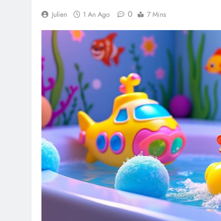
0
Julien
1 An Ago
7 Mins