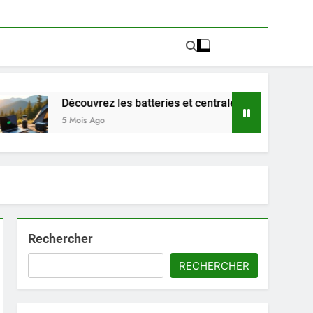
uvrez les batteries et centrales électriques portables PowBa
s Ago
Rechercher
RECHERCHER