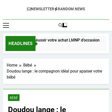
NEWSLETTER
RANDOM NEWS
omplet pour réussir votre achat LMNP d’occasion
HEADLINES
s Ago
Home
Bébé
Doudou lange : le compagnon idéal pour apaiser votre
bébé
BÉBÉ
Doudou lange : le