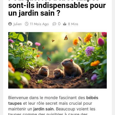
sont-ils indispensables pour
un jardin sain ?
0
Julien
11 Mois Ago
8 Mins
Bienvenue dans le monde fascinant des
bébés
taupes
et leur rôle secret mais crucial pour
maintenir un
jardin sain
. Beaucoup voient les
taupes comme des nuisibles à cause des