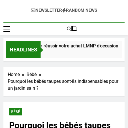
NEWSLETTER
RANDOM NEWS
 complet pour réussir votre achat LMNP d’occasion
HEADLINES
ines Ago
Home
Bébé
Pourquoi les bébés taupes sont-ils indispensables pour
un jardin sain ?
BÉBÉ
Pourquoi les bébés taupes