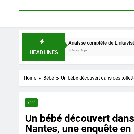
Analyse complète de Linkavista 2026 : tarifs, a
5 Mois Ago
HEADLINES
Home
Bébé
Un bébé découvert dans des toilet
BÉBÉ
Un bébé découvert dans 
Nantes, une enquête en