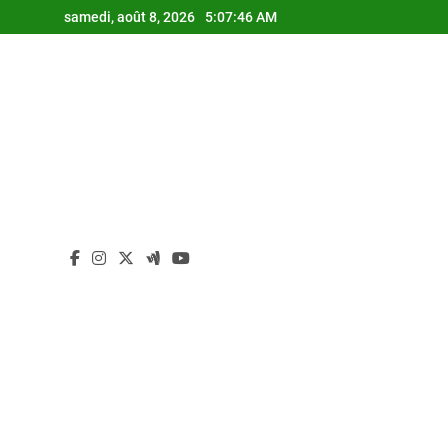
Skip
samedi, août 8, 2026
5:07:47 AM
to
content