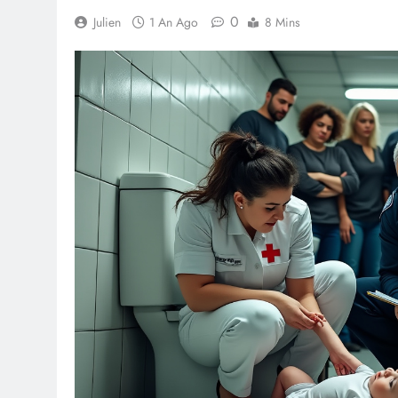
0
Julien
1 An Ago
8 Mins