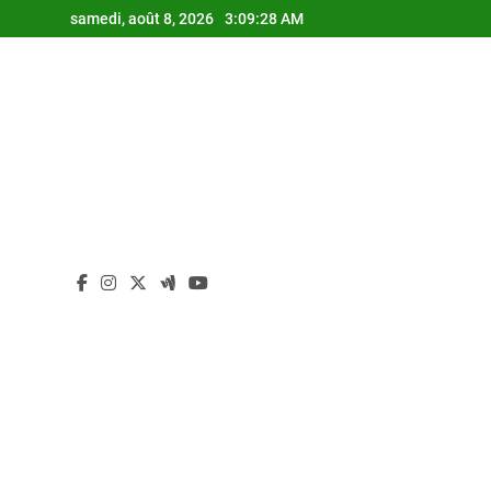
Skip
samedi, août 8, 2026
3:09:29 AM
to
content