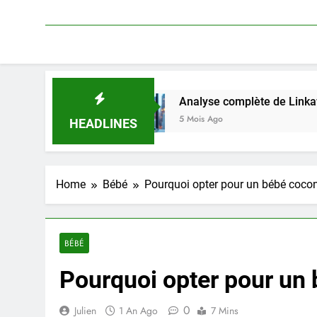
on
Analyse complète de Linkavista 2026 : tarif
5 Mois Ago
HEADLINES
Home
Bébé
Pourquoi opter pour un bébé coco
BÉBÉ
Pourquoi opter pour un
0
Julien
1 An Ago
7 Mins