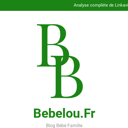
Guide comple
Analyse complète de Linkavis
Découvrez les batteries et cen
Les bienfaits des peluches 
Guide comple
Analyse complète de Linkavis
Découvrez les batteries et cen
Les bienfaits des peluches 
Bebelou.fr
Blog Bébé Famille