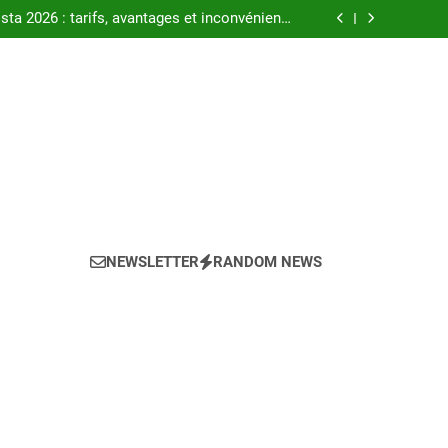
t pour réussir votre achat LMNP d’occasion
ta 2026 : tarifs, avantages et inconvénients
détaillés
trales électriques portables PowBat pour une
énergie nomade
chiens pour le développement des enfants en
2025
t pour réussir votre achat LMNP d’occasion
ta 2026 : tarifs, avantages et inconvénients
détaillés
trales électriques portables PowBat pour une
énergie nomade
chiens pour le développement des enfants en
2025
NEWSLETTER
RANDOM NEWS