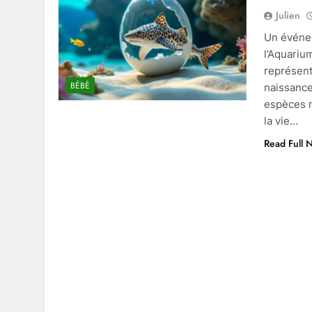
Julien
Un événem
l’Aquariu
représent
BÉBÉ
naissance 
espèces m
la vie…
Read Full 